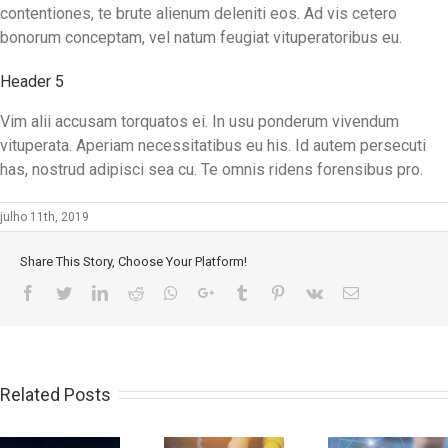
contentiones, te brute alienum deleniti eos. Ad vis cetero
bonorum conceptam, vel natum feugiat vituperatoribus eu.
Header 5
Vim alii accusam torquatos ei. In usu ponderum vivendum
vituperata. Aperiam necessitatibus eu his. Id autem persecuti
has, nostrud adipisci sea cu. Te omnis ridens forensibus pro.
julho 11th, 2019
Share This Story, Choose Your Platform!
Facebook
Twitter
LinkedIn
Reddit
Whatsapp
Google+
Tumblr
Pinterest
Vk
E-
mail
Related Posts