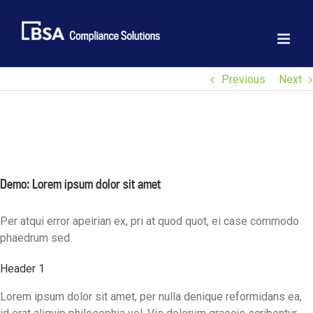
Skip
to
content
Previous
Next
View
Larger
Image
Demo: Lorem ipsum dolor sit amet
Per atqui error apeirian ex, pri at quod quot, ei case commodo
phaedrum sed.
Header 1
Lorem ipsum dolor sit amet, per nulla denique reformidans ea,