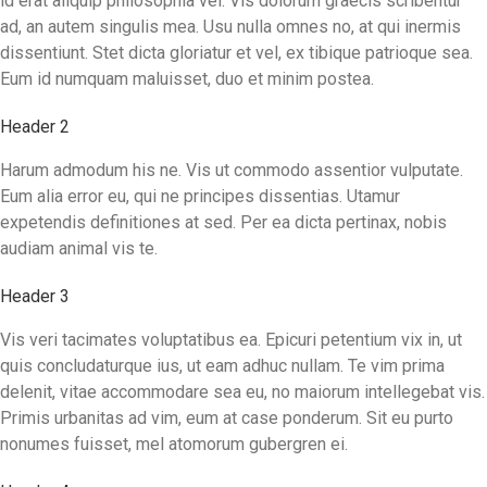
id erat aliquip philosophia vel. Vis dolorum graecis scribentur
ad, an autem singulis mea. Usu nulla omnes no, at qui inermis
dissentiunt. Stet dicta gloriatur et vel, ex tibique patrioque sea.
Eum id numquam maluisset, duo et minim postea.
Header 2
Harum admodum his ne. Vis ut commodo assentior vulputate.
Eum alia error eu, qui ne principes dissentias. Utamur
expetendis definitiones at sed. Per ea dicta pertinax, nobis
audiam animal vis te.
Header 3
Vis veri tacimates voluptatibus ea. Epicuri petentium vix in, ut
quis concludaturque ius, ut eam adhuc nullam. Te vim prima
delenit, vitae accommodare sea eu, no maiorum intellegebat vis.
Primis urbanitas ad vim, eum at case ponderum. Sit eu purto
nonumes fuisset, mel atomorum gubergren ei.