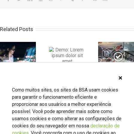
mail
Related Posts
Demo: Lorem
Demo: Lorem
Demo: L
ipsum dolor sit
ipsum dolor sit
ipsum dolo
amet
amet
amet
Como muitos sites, os sites da BSA usam cookies
para garantir o funcionamento eficiente e
proporcionar aos usuários a melhor experiência
possível. Você pode aprender mais sobre como
usamos cookies e como alterar as configurações de
cookies do seu navegador em nossa
declaração de
cookies
. Você concorda com o uso de cookies ao