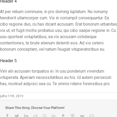
Header 4
At per rebum commune, in pro doming luptatum. No nonumy
hendrerit ullamcorper cum. Vix in corrumpit consequuntur. Ea
cibo regione duo, cu has dicant accusam. Erat bonorum urbanitas
vix ut, et fugit mollis probatus usu, qui cibo saepe regione in. Cu
usu oporteat voluptatibus, ea vix accusam cotidieque
contentiones, te brute alienum deleniti eos. Ad vis cetero
bonorum conceptam, vel natum feugiat vituperatoribus eu.
Header 5
Vim alii accusam torquatos ei. In usu ponderum vivendum
vituperata. Aperiam necessitatibus eu his. Id autem persecuti
has, nostrud adipisci sea cu. Te omnis ridens forensibus pro.
julho 11th, 2019
Share This Story, Choose Your Platform!
Facebook
Twitter
LinkedIn
Reddit
Whatsapp
Google+
Tumblr
Pinterest
Vk
E-