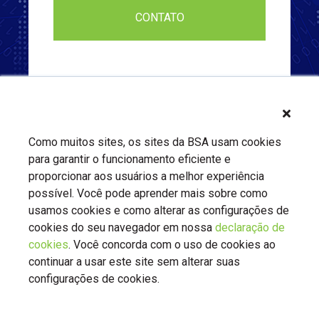
Como muitos sites, os sites da BSA usam cookies
para garantir o funcionamento eficiente e
proporcionar aos usuários a melhor experiência
possível. Você pode aprender mais sobre como
usamos cookies e como alterar as configurações de
cookies do seu navegador em nossa
declaração de
cookies
. Você concorda com o uso de cookies ao
Sobre nós
Contato
BSA.org
continuar a usar este site sem alterar suas
Política de privacidade
|
BSA.org
| © Copyright 2026 Business
configurações de cookies.
Software Alliance