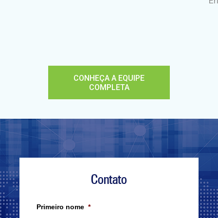
E
CONHEÇA A EQUIPE
COMPLETA
Contato
Primeiro nome
*