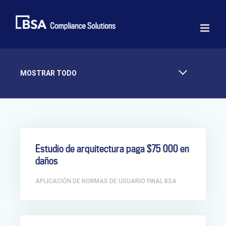
Skip
to
content
MOSTRAR TODO
Estudio de arquitectura paga $75 000 en
daños
APLICACIÓN DE NORMAS DE USUARIO FINAL BSA