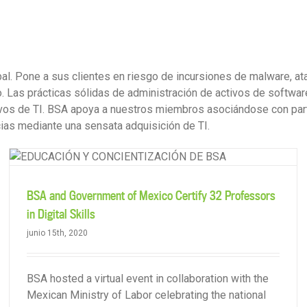
Servicios
Destacados
Sobre nosotros
Contácteno
obal. Pone a sus clientes en riesgo de incursiones de malware, 
ño. Las prácticas sólidas de administración de activos de softw
vos de TI. BSA apoya a nuestros miembros asociándose con part
ias mediante una sensata adquisición de TI.
Blog de BSA Verafirm con el director mundial de IASP de IBM
BSA and Government of Mexico Certify 32 Professors
in Digital Skills
junio 15th, 2020
BSA hosted a virtual event in collaboration with the
Mexican Ministry of Labor celebrating the national