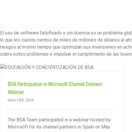
Skip
to
content
El uso de software falsificado y sin licencia es un problema gl
lo que les cuesta cientos de miles de millones de dólares al a
riesgos al mismo tiempo que optimizan sus inversiones en acti
sobre estos problemas e impulsar el cumplimiento de las licenc
BSA and Government of Mexico Certify 32 Professors in
Digital Skills
BSA Participation in Microsoft Channel Connect
Webinar
junio 15th, 2020
The BSA Team participated in a webinar hosted by
Microsoft for its channel partners in Spain on May