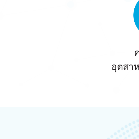
ค
อุตสาห