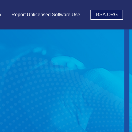
า
Report Unlicensed Software Use
BSA.ORG