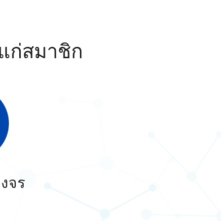
่แก่สมาชิก
วงจร