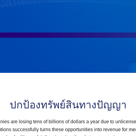
ปกป้องทรัพย์สินทางปัญญา
es are losing tens of billions of dollars a year due to unlicen
ions successfully turns these opportunities into revenue for me