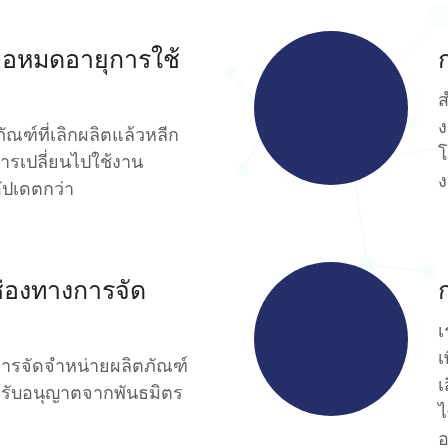
ื่อหมดอายุการใช้
ส
ง
ภัณฑ์ที่เลิกผลิตแล้วหลีก
โ
การเปลี่ยนไปใช้งาน
ง
อัปเดตกว่า
่องทางการจัด
เ
เ
ารจัดจำหน่ายผลิตภัณฑ์
เ
้รับอนุญาตจากพันธมิตร
ไ
อ