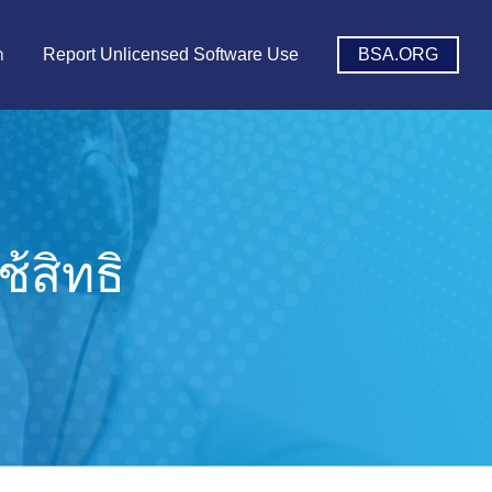
า
Report Unlicensed Software Use
BSA.ORG
้สิทธิ