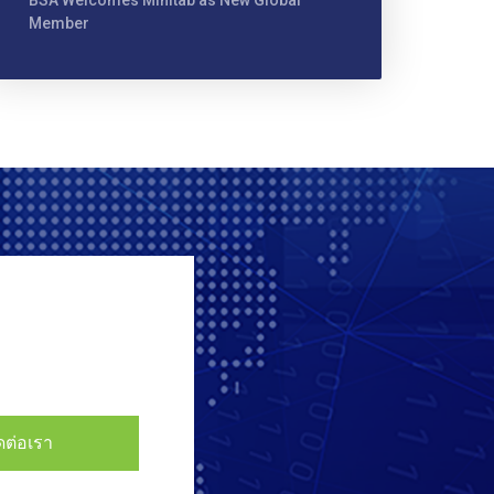
BSA Welcomes Minitab as New Global
Member